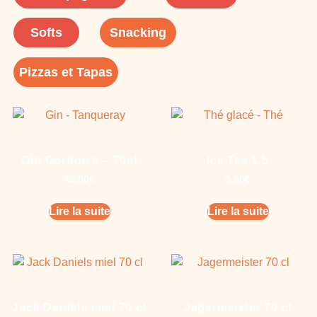
Softs
Snacking
Pizzas et Tapas
Gin Gordon’s – 70cl
Ice Tea 1,5
45,00
€
5,00
€
Lire la suite
Lire la suite
Jack Daniels miel 70 cl
Jagermeister 70 cl