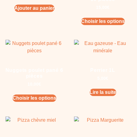
15,00
€
Ajouter au panier
Choisir les options
Nuggets poulet pané 6
Perrier 1L
pièces
5,00
€
10,00
€
Lire la suite
Choisir les options