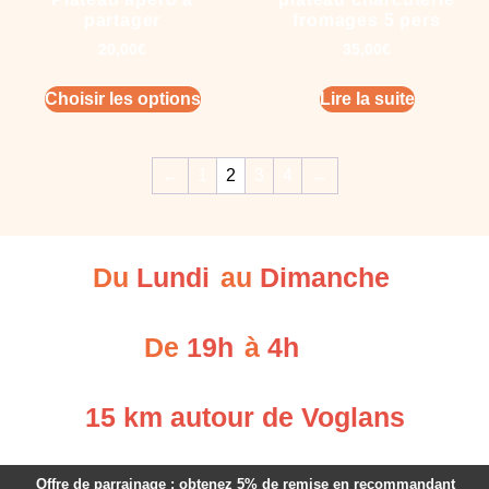
partager
fromages 5 pers
20,00
€
35,00
€
Choisir les options
Lire la suite
←
1
2
3
4
→
Du
Lundi
au
Dimanche
De
19h
à
4h
15 km autour de Voglans
Offre de parrainage : obtenez 5% de remise en recommandant